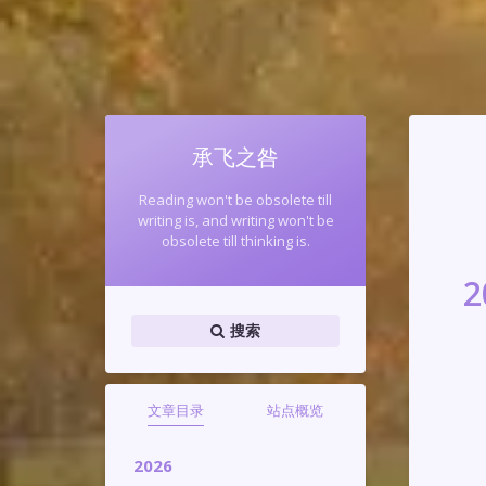
承飞之咎
Reading won't be obsolete till
writing is, and writing won't be
obsolete till thinking is.
2
搜索
文章目录
站点概览
2026