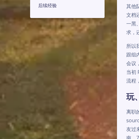
后续经验
其他
文档
一黑
求，
所以我
跟组
会议
当初 
流程
玩
离职
so
友过
南，7