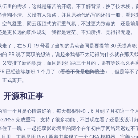
队伍里的需求，这就是痛苦的开端。不了解背景，换了技术栈，
还含糊不清、又没有人领路，并且原始代码写的还很一般，看起
、空气凝重、阴云压顶式的沉重气氛，不过更为致命的，还是前
还是更长远的职业规划，我都是迷茫、不知所措、觉得很无趣。
走了，在 5 月 19 号看了当初的劳动合同是要提前 30 天提离职
内的 PR 说了离职的想法，说起来我都不太记得为什么就在那
，又安排了新的职责，而且是起码两三个月的，哪有等这么久再
PR 已经连续加班 1 个月了（
看着不像是临阵脱逃
），但是等不了
，正式离开。
、开源和正事
的前一个月是心情最好的，每天都很轻松，6 月到 7 月初这一
urce2RSS 完成重写，支持了很多功能，不过现在看了还是没
来住了一晚，一起把双影奇境里的两个在年初由于网络延迟过不了的
 月里，主要是用 Rust 照着书实现了一个 GBA 模拟器，完善 s