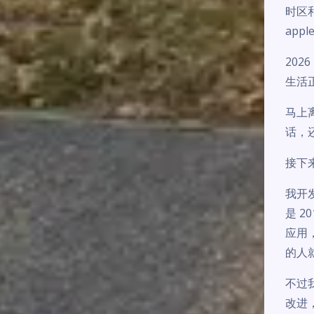
时区
appl
20
生活
马上
话，
接下
我开发
是 
应用
的人
不过
改进