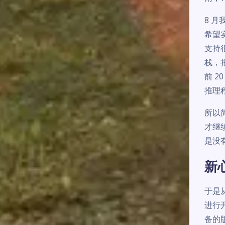
8 
希望
支持
栈，
前 
推理
所以简
才继
是没
新
于是
进行
备的