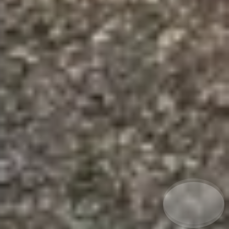
夜间模式
Sans Serif
Serif
浅阴影
深阴影
关闭
日落
暗化
灰度