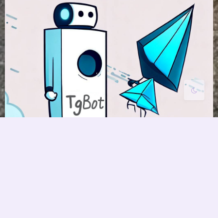
Sans Serif
Serif
浅阴影
深阴影
关闭
日落
暗化
灰度
Telegram-Bot 的注册和使用
Python 编写 机器人