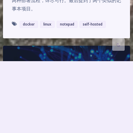
两种部署流程，详尽可行。最后提到了两个类似的记
浅阴影
深阴影
事本项目。
关闭
日落
暗化
灰度
docker
linux
notepad
self-hosted