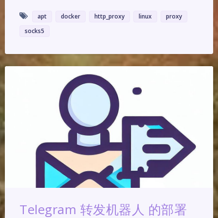
apt
docker
http_proxy
linux
proxy
socks5
Telegram 转发机器人 的部署