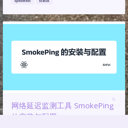
speedtest
status
夜间模式
Sans Serif
Serif
浅阴影
深阴影
关闭
日落
暗化
灰度
网络延迟监测工具 SmokePing
的安装与配置