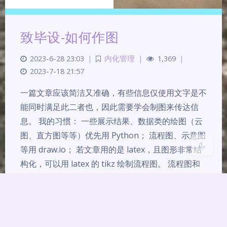
夜间模式
致毕设-如何作图
Sans Serif
Serif
2023-6-28 23:03
|
内化管理
|
1,369
|
2023-7-18 21:57
浅阴影
深阴影
一篇文章应该简洁又准确，有些信息仅使用文字是不
关闭
日落
暗化
灰度
能同时满足此二者也，因此需要学会制图来传达信
息。 我的习惯： 一些展示结果、数据类的绘图（云
图、直方图等等）优先用 Python； 流程图、示意图
等用 draw.io； 若文章用的是 latex，且图形非常结
构化，可以用 latex 的 tikz 绘制流程图。 流程图和
示意图 流程图五种基本图形 起止—…
image
learning
thesis