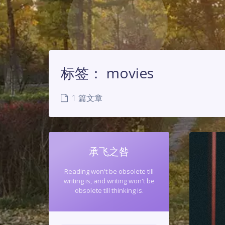
标签：
movies
1 篇文章
承飞之咎
Reading won't be obsolete till
writing is, and writing won't be
obsolete till thinking is.