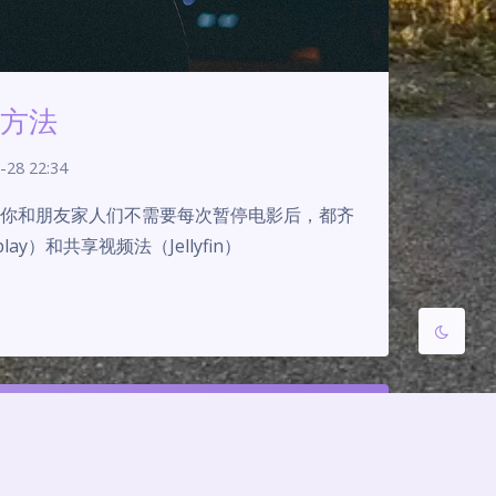
夜间模式
Sans Serif
Serif
的方法
浅阴影
深阴影
-28 22:34
关闭
日落
暗化
灰度
种让你和朋友家人们不需要每次暂停电影后，都齐
y）和共享视频法（Jellyfin）