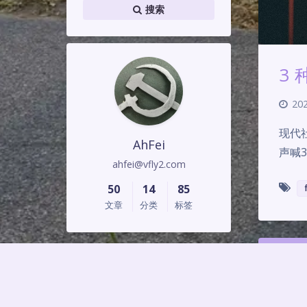
搜索
3
202
现代
AhFei
声喊3
ahfei@vfly2.com
50
14
85
文章
分类
标签