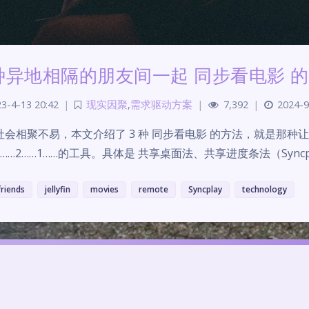
 种异地相隔的朋友间一起 同步看电影 
3-4-13 20:42
|
现实因聚
,
需求驱动方案
|
7,392
|
2024-9
社会相聚不易，本文介绍了 3 种 同步看电影 的方法，就是那
……2……1……的工具。具体是 共享桌面法、共享进度条法（Syncpla
friends
jellyfin
movies
remote
Syncplay
technology
Theme
Argon