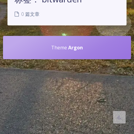
0 篇文章
夜间模式
Theme
Argon
Sans Serif
Serif
浅阴影
深阴影
关闭
日落
暗化
灰度